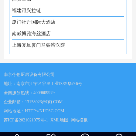
福建浔兴拉链
厦门牡丹国际大酒店
南威博雅海丝酒店
上海复旦厦门马銮湾医院
南京今创厨房设备有限公司
地址：南京市江宁区谷里工业区锦华路6号
全国服务热线：
4009609979
企业邮箱：13158023@QQ.COM
网站地址：
HTTP://NJJCSC.COM
苏ICP备2021021975号-1
XML地图
网站模板